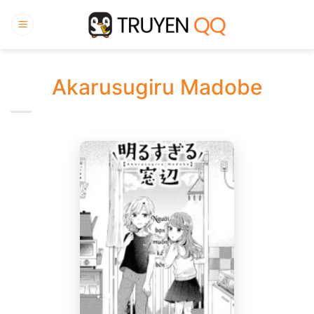
Bỏ
qua
nội
dung
Akarusugiru Madobe