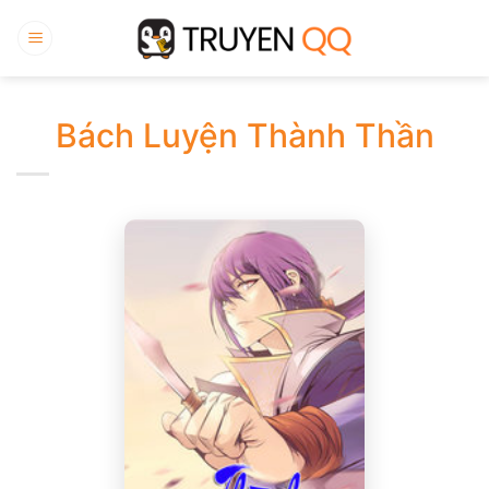
Bỏ
qua
nội
dung
Bách Luyện Thành Thần