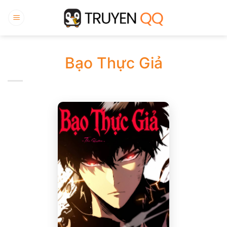
Bỏ
qua
nội
dung
Bạo Thực Giả