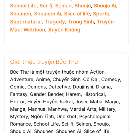
School Life
,
Sci-fi
,
Seinen
,
Shoujo
,
Shoujo Ai
,
Shounen
,
Shounen Ai
,
Slice of life
,
Sports
,
Supernatural
,
Tragedy
,
Trọng Sinh
,
Truyện
Màu
,
Webtoon
,
Xuyên Không
Giới thiệu truyện Bức Thư
Bức Thư là một truyện thuộc nhóm Action,
Adventure, Anime, Chuyển Sinh, Cổ Đại, Comedy,
Comic, Demons, Detective, Doujinshi, Drama,
Fantasy, Gender Bender, Harem, Historical,
Horror, Huyền Huyễn, Isekai, Josei, Mafia, Magic,
Manga, Manhua, Manhwa, Martial Arts, Military,
Mystery, Ngôn Tình, One shot, Psychological,
Romance, School Life, Sci-fi, Seinen, Shoujo,
Shoujo Ai, Shounen, Shounen Ai, Slice of life,