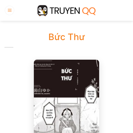
Bỏ
qua
nội
dung
Bức Thư