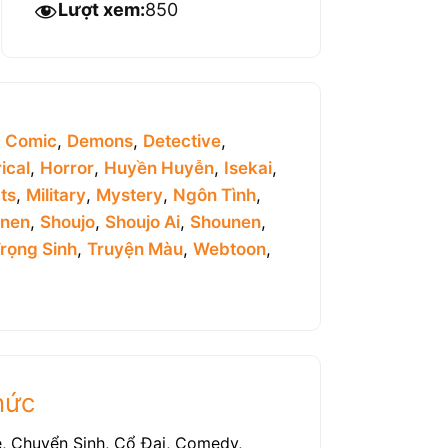
Lượt xem:
850
,
Comic
,
Demons
,
Detective
,
ical
,
Horror
,
Huyền Huyễn
,
Isekai
,
ts
,
Military
,
Mystery
,
Ngôn Tình
,
inen
,
Shoujo
,
Shoujo Ai
,
Shounen
,
rọng Sinh
,
Truyện Màu
,
Webtoon
,
hức
, Chuyển Sinh, Cổ Đại, Comedy,