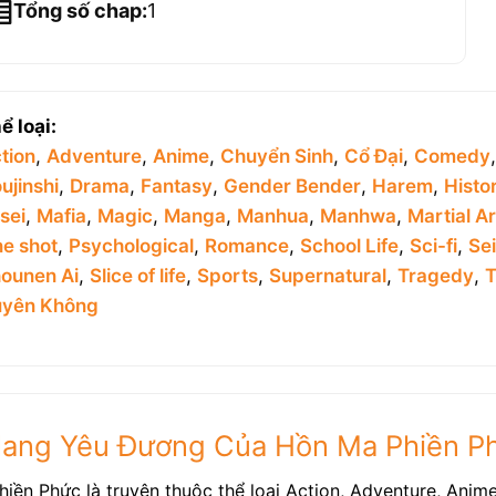
Tổng số chap:
1
ể loại:
tion
,
Adventure
,
Anime
,
Chuyển Sinh
,
Cổ Đại
,
Comedy
ujinshi
,
Drama
,
Fantasy
,
Gender Bender
,
Harem
,
Histor
sei
,
Mafia
,
Magic
,
Manga
,
Manhua
,
Manhwa
,
Martial Ar
e shot
,
Psychological
,
Romance
,
School Life
,
Sci-fi
,
Se
ounen Ai
,
Slice of life
,
Sports
,
Supernatural
,
Tragedy
,
T
yên Không
Nang Yêu Đương Của Hồn Ma Phiền P
n Phức là truyện thuộc thể loại Action, Adventure, Anime