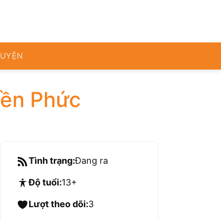
RUYỆN
iền Phức
Tình trạng:
Đang ra
Độ tuổi:
13+
Lượt theo dõi:
3