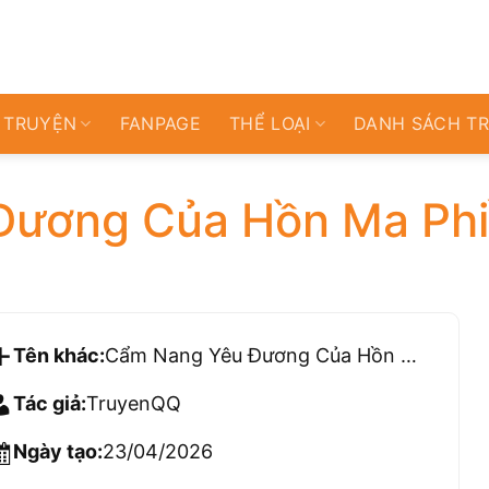
 TRUYỆN
FANPAGE
THỂ LOẠI
DANH SÁCH T
Đương Của Hồn Ma Ph
Tên khác:
Cẩm Nang Yêu Đương Của Hồn Ma Phiền Phức
Tác giả:
TruyenQQ
Ngày tạo:
23/04/2026