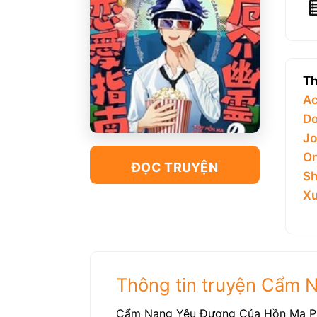
Th
Ac
Do
Jo
On
ĐỌC TRUYỆN
Sh
Xu
Thông tin truyện Cẩm 
Cẩm Nang Yêu Đương Của Hồn Ma Phiề