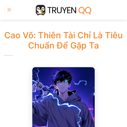
Bỏ
qua
nội
dung
Cao Võ: Thiên Tài Chỉ Là Tiêu
Chuẩn Để Gặp Ta