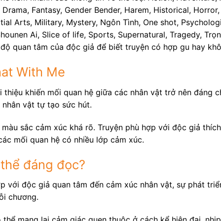
 Drama, Fantasy, Gender Bender, Harem, Historical, Horror, 
 Arts, Military, Mystery, Ngôn Tình, One shot, Psychologic
hounen Ai, Slice of life, Sports, Supernatural, Tragedy, T
 độ quan tâm của độc giả để biết truyện có hợp gu hay kh
hat With Me
 thiệu khiến mối quan hệ giữa các nhân vật trở nên đáng ch
 nhân vật tự tạo sức hút.
màu sắc cảm xúc khá rõ. Truyện phù hợp với độc giả thích 
 các mối quan hệ có nhiều lớp cảm xúc.
 thể đáng đọc?
ợp với độc giả quan tâm đến cảm xúc nhân vật, sự phát tri
ỗi chương.
thể mang lại cảm giác quen thuộc ở cách kể hiện đại, nhịp