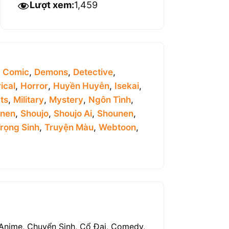
Lượt xem:
1,459
,
Comic
,
Demons
,
Detective
,
ical
,
Horror
,
Huyền Huyễn
,
Isekai
,
ts
,
Military
,
Mystery
,
Ngôn Tình
,
inen
,
Shoujo
,
Shoujo Ai
,
Shounen
,
rọng Sinh
,
Truyện Màu
,
Webtoon
,
, Anime, Chuyển Sinh, Cổ Đại, Comedy,