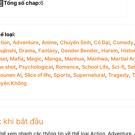
Tổng số chap:
6
ể loại:
tion
,
Adventure
,
Anime
,
Chuyển Sinh
,
Cổ Đại
,
Comedy
ujinshi
,
Drama
,
Fantasy
,
Gender Bender
,
Harem
,
Histor
sei
,
Mafia
,
Magic
,
Manga
,
Manhua
,
Manhwa
,
Martial Ar
e shot
,
Psychological
,
Romance
,
School Life
,
Sci-fi
,
Se
ounen Ai
,
Slice of life
,
Sports
,
Supernatural
,
Tragedy
,
T
yên Không
 khi bắt đầu
hể xem nhanh các thông tin về thể loại Action, Adventure