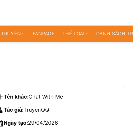
 TRUYỆN
FANPAGE
THỂ LOẠI
DANH SÁCH T
Tên khác:
Chat With Me
Tác giả:
TruyenQQ
Ngày tạo:
29/04/2026