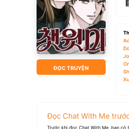
Th
Ac
Do
Jo
On
ĐỌC TRUYỆN
Sh
Xu
Đọc Chat With Me trước
Trước khi đọc Chat With Me, bạn có t