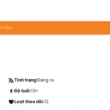
RUYỆN
Tình trạng:
Đang ra
Độ tuổi:
13+
Lượt theo dõi:
12