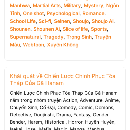
Manhwa
,
Martial Arts
,
Military
,
Mystery
,
Ngôn
Tình
,
One shot
,
Psychological
,
Romance
,
School Life
,
Sci-fi
,
Seinen
,
Shoujo
,
Shoujo Ai
,
Shounen
,
Shounen Ai
,
Slice of life
,
Sports
,
Supernatural
,
Tragedy
,
Trọng Sinh
,
Truyện
Màu
,
Webtoon
,
Xuyên Không
Khái quát về Chiến Lược Chinh Phục Tòa
Tháp Của Gã Hanam
Chiến Lược Chinh Phục Tòa Tháp Của Gã Hanam
nằm trong nhóm truyện Action, Adventure, Anime,
Chuyển Sinh, Cổ Đại, Comedy, Comic, Demons,
Detective, Doujinshi, Drama, Fantasy, Gender
Bender, Harem, Historical, Horror, Huyền Huyễn,
Isekai, Josei, Mafia, Magic, Manga, Manhua,