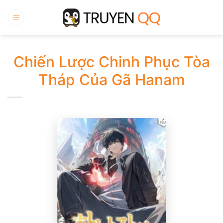
Bỏ
qua
nội
dung
Chiến Lược Chinh Phục Tòa
Tháp Của Gã Hanam