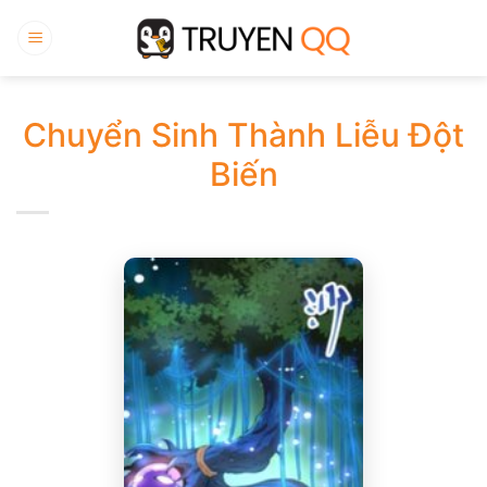
Bỏ
qua
nội
dung
Chuyển Sinh Thành Liễu Đột
Biến