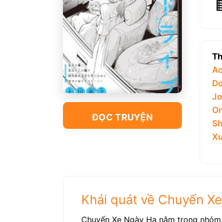
Th
Ac
Do
Jo
On
ĐỌC TRUYỆN
Sh
Xu
Khái quát về Chuyến X
Chuyến Xe Ngày Hạ nằm trong nhóm t