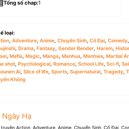
Tổng số chap:
1
ể loại:
tion
,
Adventure
,
Anime
,
Chuyển Sinh
,
Cổ Đại
,
Comedy
ujinshi
,
Drama
,
Fantasy
,
Gender Bender
,
Harem
,
Histor
sei
,
Mafia
,
Magic
,
Manga
,
Manhua
,
Manhwa
,
Martial Ar
e shot
,
Psychological
,
Romance
,
School Life
,
Sci-fi
,
Se
ounen Ai
,
Slice of life
,
Sports
,
Supernatural
,
Tragedy
,
T
yên Không
e Ngày Hạ
ruyện Action, Adventure, Anime, Chuyển Sinh, Cổ Đại, Co