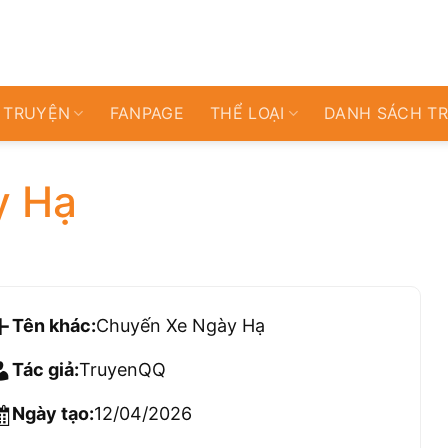
 TRUYỆN
FANPAGE
THỂ LOẠI
DANH SÁCH T
y Hạ
Tên khác:
Chuyến Xe Ngày Hạ
Tác giả:
TruyenQQ
Ngày tạo:
12/04/2026