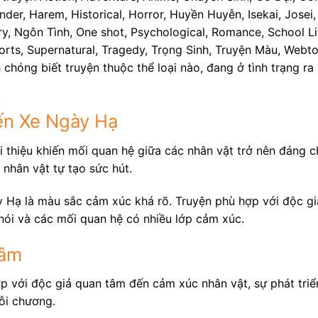
nder, Harem, Historical, Horror, Huyền Huyễn, Isekai, Josei
ry, Ngôn Tình, One shot, Psychological, Romance, School Life
Sports, Supernatural, Tragedy, Trọng Sinh, Truyện Màu, Web
 chóng biết truyện thuộc thể loại nào, đang ở tình trạng ra
ến Xe Ngày Hạ
 thiệu khiến mối quan hệ giữa các nhân vật trở nên đáng ch
 nhân vật tự tạo sức hút.
Hạ là màu sắc cảm xúc khá rõ. Truyện phù hợp với độc giả 
nói và các mối quan hệ có nhiều lớp cảm xúc.
tâm
ợp với độc giả quan tâm đến cảm xúc nhân vật, sự phát tri
ỗi chương.