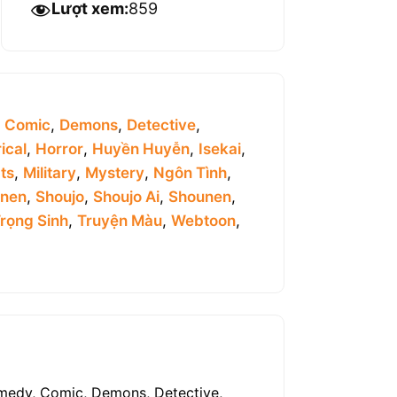
Lượt xem:
859
,
Comic
,
Demons
,
Detective
,
ical
,
Horror
,
Huyền Huyễn
,
Isekai
,
ts
,
Military
,
Mystery
,
Ngôn Tình
,
inen
,
Shoujo
,
Shoujo Ai
,
Shounen
,
rọng Sinh
,
Truyện Màu
,
Webtoon
,
medy, Comic, Demons, Detective,