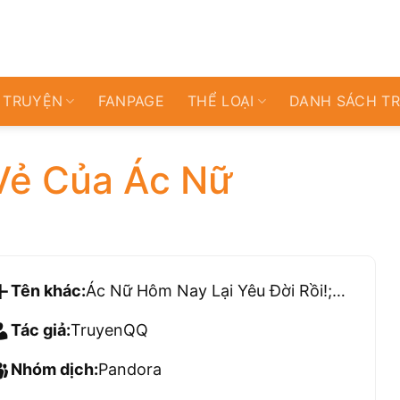
 TRUYỆN
FANPAGE
THỂ LOẠI
DANH SÁCH T
Vẻ Của Ác Nữ
Tên khác:
Ác Nữ Hôm Nay Lại Yêu Đời Rồi!; Hôm Nay Ác Nữ Cũng Thấy Vui
Tác giả:
TruyenQQ
Nhóm dịch:
Pandora