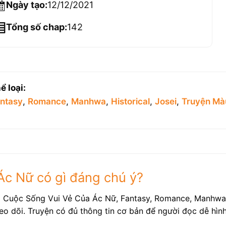
Ngày tạo:
12/12/2021
Tổng số chap:
142
ể loại:
ntasy
,
Romance
,
Manhwa
,
Historical
,
Josei
,
Truyện Mà
c Nữ có gì đáng chú ý?
 Cuộc Sống Vui Vẻ Của Ác Nữ, Fantasy, Romance, Manhwa, H
eo dõi. Truyện có đủ thông tin cơ bản để người đọc dễ hìn