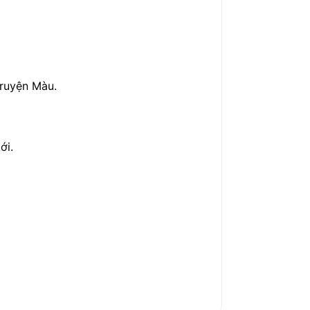
Truyện Màu.
ới.