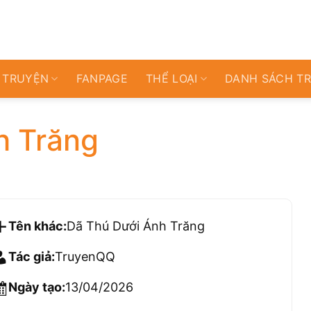
 TRUYỆN
FANPAGE
THỂ LOẠI
DANH SÁCH T
h Trăng
Tên khác:
Dã Thú Dưới Ánh Trăng
Tác giả:
TruyenQQ
Ngày tạo:
13/04/2026