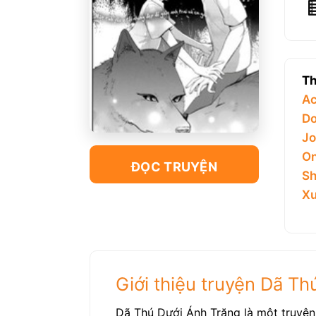
Th
Ac
Do
Jo
On
ĐỌC TRUYỆN
Sh
Xu
Giới thiệu truyện Dã T
Dã Thú Dưới Ánh Trăng là một truyệ