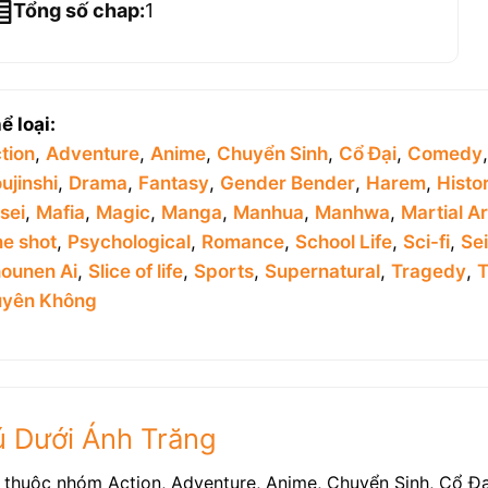
Tổng số chap:
1
ể loại:
tion
,
Adventure
,
Anime
,
Chuyển Sinh
,
Cổ Đại
,
Comedy
ujinshi
,
Drama
,
Fantasy
,
Gender Bender
,
Harem
,
Histor
sei
,
Mafia
,
Magic
,
Manga
,
Manhua
,
Manhwa
,
Martial Ar
e shot
,
Psychological
,
Romance
,
School Life
,
Sci-fi
,
Se
ounen Ai
,
Slice of life
,
Sports
,
Supernatural
,
Tragedy
,
T
yên Không
hú Dưới Ánh Trăng
n thuộc nhóm Action, Adventure, Anime, Chuyển Sinh, Cổ 