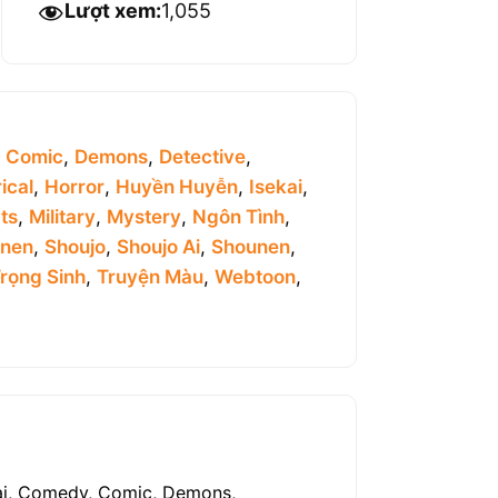
Lượt xem:
1,055
,
Comic
,
Demons
,
Detective
,
ical
,
Horror
,
Huyền Huyễn
,
Isekai
,
ts
,
Military
,
Mystery
,
Ngôn Tình
,
inen
,
Shoujo
,
Shoujo Ai
,
Shounen
,
rọng Sinh
,
Truyện Màu
,
Webtoon
,
Đại, Comedy, Comic, Demons,