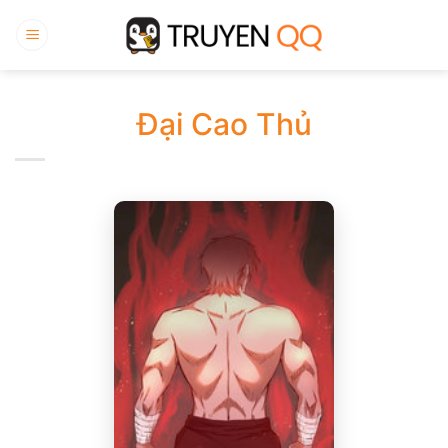
Bỏ
qua
nội
dung
Đại Cao Thủ