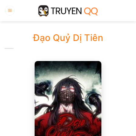
Bỏ
qua
nội
dung
Đạo Quỷ Dị Tiên