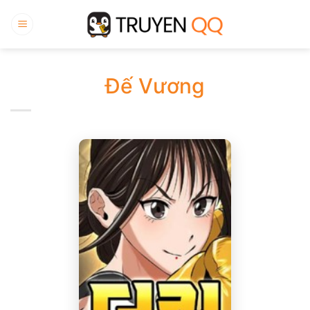
Bỏ
qua
nội
dung
Đế Vương