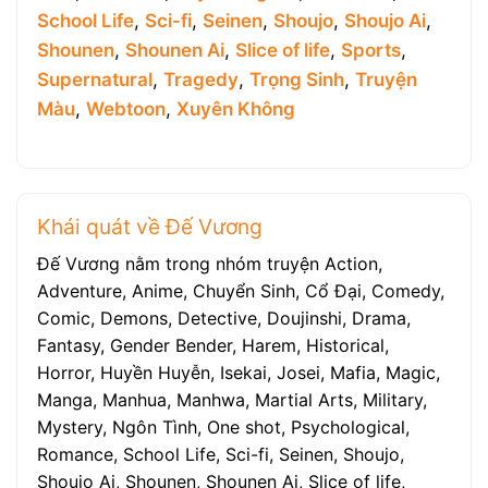
School Life
,
Sci-fi
,
Seinen
,
Shoujo
,
Shoujo Ai
,
Shounen
,
Shounen Ai
,
Slice of life
,
Sports
,
Supernatural
,
Tragedy
,
Trọng Sinh
,
Truyện
Màu
,
Webtoon
,
Xuyên Không
Khái quát về Đế Vương
Đế Vương nằm trong nhóm truyện Action,
Adventure, Anime, Chuyển Sinh, Cổ Đại, Comedy,
Comic, Demons, Detective, Doujinshi, Drama,
Fantasy, Gender Bender, Harem, Historical,
Horror, Huyền Huyễn, Isekai, Josei, Mafia, Magic,
Manga, Manhua, Manhwa, Martial Arts, Military,
Mystery, Ngôn Tình, One shot, Psychological,
Romance, School Life, Sci-fi, Seinen, Shoujo,
Shoujo Ai, Shounen, Shounen Ai, Slice of life,