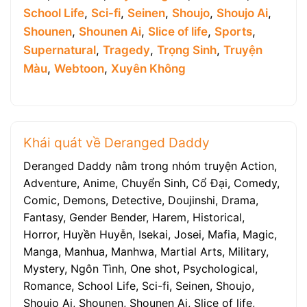
School Life
,
Sci-fi
,
Seinen
,
Shoujo
,
Shoujo Ai
,
Shounen
,
Shounen Ai
,
Slice of life
,
Sports
,
Supernatural
,
Tragedy
,
Trọng Sinh
,
Truyện
Màu
,
Webtoon
,
Xuyên Không
Khái quát về Deranged Daddy
Deranged Daddy nằm trong nhóm truyện Action,
Adventure, Anime, Chuyển Sinh, Cổ Đại, Comedy,
Comic, Demons, Detective, Doujinshi, Drama,
Fantasy, Gender Bender, Harem, Historical,
Horror, Huyền Huyễn, Isekai, Josei, Mafia, Magic,
Manga, Manhua, Manhwa, Martial Arts, Military,
Mystery, Ngôn Tình, One shot, Psychological,
Romance, School Life, Sci-fi, Seinen, Shoujo,
Shoujo Ai, Shounen, Shounen Ai, Slice of life,