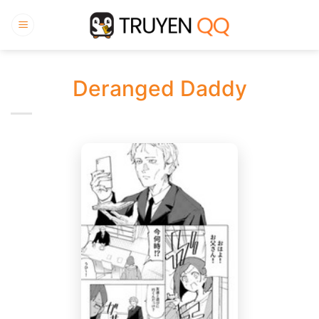
Bỏ
qua
nội
dung
Deranged Daddy