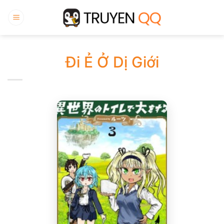
Bỏ
qua
nội
dung
Đi Ẻ Ở Dị Giới