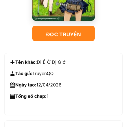
ĐỌC TRUYỆN
Tên khác:
Đi Ẻ Ở Dị Giới
Tác giả:
TruyenQQ
Ngày tạo:
12/04/2026
Tổng số chap:
1