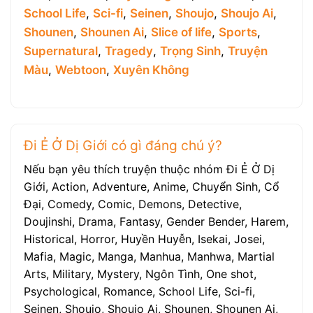
School Life
,
Sci-fi
,
Seinen
,
Shoujo
,
Shoujo Ai
,
Shounen
,
Shounen Ai
,
Slice of life
,
Sports
,
Supernatural
,
Tragedy
,
Trọng Sinh
,
Truyện
Màu
,
Webtoon
,
Xuyên Không
Đi Ẻ Ở Dị Giới có gì đáng chú ý?
Nếu bạn yêu thích truyện thuộc nhóm Đi Ẻ Ở Dị
Giới, Action, Adventure, Anime, Chuyển Sinh, Cổ
Đại, Comedy, Comic, Demons, Detective,
Doujinshi, Drama, Fantasy, Gender Bender, Harem,
Historical, Horror, Huyền Huyễn, Isekai, Josei,
Mafia, Magic, Manga, Manhua, Manhwa, Martial
Arts, Military, Mystery, Ngôn Tình, One shot,
Psychological, Romance, School Life, Sci-fi,
Seinen, Shoujo, Shoujo Ai, Shounen, Shounen Ai,