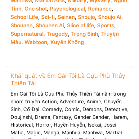
Manhwa
,
Martial Arts
,
Military
,
Mystery
,
Ngôn
Tình
,
One shot
,
Psychological
,
Romance
,
School Life
,
Sci-fi
,
Seinen
,
Shoujo
,
Shoujo Ai
,
Shounen
,
Shounen Ai
,
Slice of life
,
Sports
,
Supernatural
,
Tragedy
,
Trọng Sinh
,
Truyện
Màu
,
Webtoon
,
Xuyên Không
Khái quát về Em Gái Tôi Là Cựu Phù Thủy
Thiên Tài
Em Gái Tôi Là Cựu Phù Thủy Thiên Tài nằm trong
nhóm truyện Action, Adventure, Anime, Chuyển
Sinh, Cổ Đại, Comedy, Comic, Demons, Detective,
Doujinshi, Drama, Fantasy, Gender Bender, Harem,
Historical, Horror, Huyền Huyễn, Isekai, Josei,
Mafia, Magic, Manga, Manhua, Manhwa, Martial