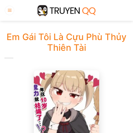
Bỏ
qua
nội
dung
Em Gái Tôi Là Cựu Phù Thủy
Thiên Tài