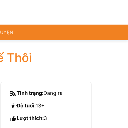
RUYỆN
ế Thôi
Tình trạng:
Đang ra
Độ tuổi:
13+
Lượt thích:
3