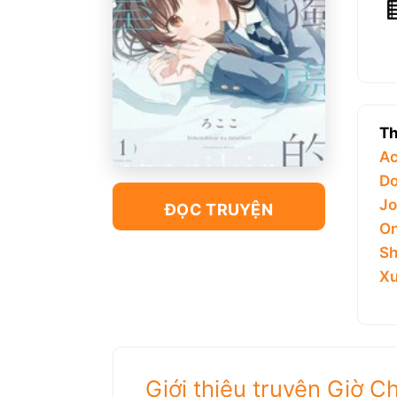
Th
Ac
Do
Jo
ĐỌC TRUYỆN
On
Sh
Xu
Giới thiệu truyện Giờ C