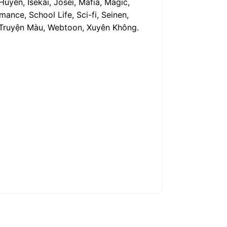
uyễn, Isekai, Josei, Mafia, Magic,
ance, School Life, Sci-fi, Seinen,
h, Truyện Màu, Webtoon, Xuyên Không.