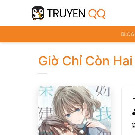
Bỏ
qua
nội
dung
BLOG
Giờ Chỉ Còn Hai