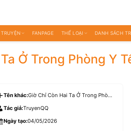
 TRUYỆN
FANPAGE
THỂ LOẠI
DANH SÁCH T
 Ta Ở Trong Phòng Y T
Tên khác:
Giờ Chỉ Còn Hai Ta Ở Trong Phòng Y Tế Thôi
Tác giả:
TruyenQQ
Ngày tạo:
04/05/2026