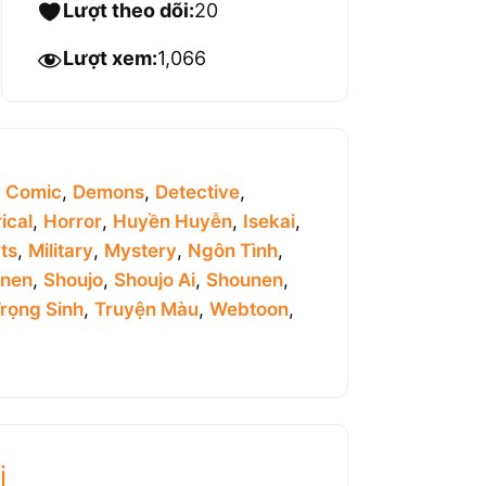
Lượt theo dõi:
20
Lượt xem:
1,066
,
Comic
,
Demons
,
Detective
,
ical
,
Horror
,
Huyền Huyễn
,
Isekai
,
ts
,
Military
,
Mystery
,
Ngôn Tình
,
inen
,
Shoujo
,
Shoujo Ai
,
Shounen
,
rọng Sinh
,
Truyện Màu
,
Webtoon
,
i