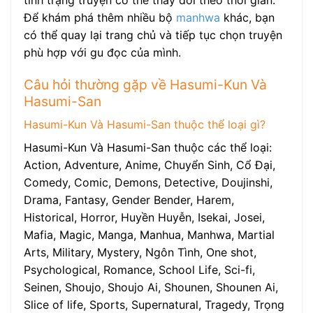
tình trạng truyện có thể thay đổi theo thời gian.
Để khám phá thêm nhiều bộ
manhwa
khác, bạn
có thể quay lại trang chủ và tiếp tục chọn truyện
phù hợp với gu đọc của mình.
Câu hỏi thường gặp về Hasumi-Kun Và
Hasumi-San
Hasumi-Kun Và Hasumi-San thuộc thể loại gì?
Hasumi-Kun Và Hasumi-San thuộc các thể loại:
Action, Adventure, Anime, Chuyển Sinh, Cổ Đại,
Comedy, Comic, Demons, Detective, Doujinshi,
Drama, Fantasy, Gender Bender, Harem,
Historical, Horror, Huyền Huyễn, Isekai, Josei,
Mafia, Magic, Manga, Manhua, Manhwa, Martial
Arts, Military, Mystery, Ngôn Tình, One shot,
Psychological, Romance, School Life, Sci-fi,
Seinen, Shoujo, Shoujo Ai, Shounen, Shounen Ai,
Slice of life, Sports, Supernatural, Tragedy, Trọng