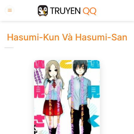
Bỏ
qua
nội
dung
Hasumi-Kun Và Hasumi-San