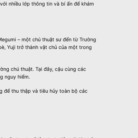
với nhiều lớp thông tin và bí ẩn để khám
 Megumi – một chú thuật sư đến từ Trường
è, Yuji trở thành vật chủ của một trong
ờng chú thuật. Tại đây, cậu cùng các
ng nguy hiểm.
g để thu thập và tiêu hủy toàn bộ các