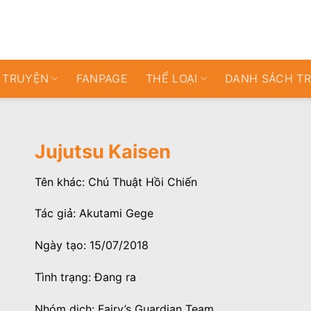
 TRUYỆN
FANPAGE
THỂ LOẠI
DANH SÁCH T
Jujutsu Kaisen
Tên khác: Chú Thuật Hồi Chiến
Tác giả: Akutami Gege
Ngày tạo: 15/07/2018
Tình trạng: Đang ra
Nhóm dịch: Fairy’s Guardian Team