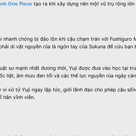
anh One Piece
tạo ra khi xây dựng nên một vũ trụ rộng lớn 
ai nhanh chóng bị đảo lộn khi cậu chạm trán với Fushiguro
hải di vật nguyền rủa là ngón tay của Sukuna để cứu bạn b
uật sư mạnh nhất đương thời, Yuji được đưa vào học tại trư
ốc liệt, âm mưu đen tối và các thế lực nguyền rủa ngày cà
vì xử tử Yuji ngay lập tức, giới lãnh đạo cho phép cậu sốn
 hắn vĩnh viễn.