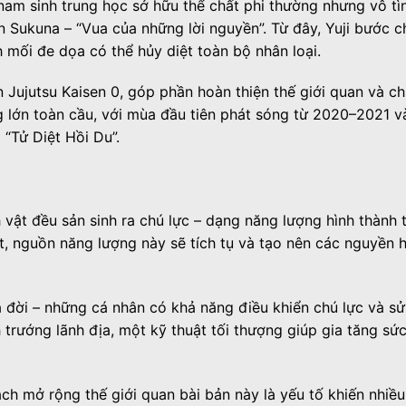
nam sinh trung học sở hữu thể chất phi thường nhưng vô tìn
 Sukuna – “Vua của những lời nguyền”. Từ đây, Yuji bước ch
mối đe dọa có thể hủy diệt toàn bộ nhân loại.
n Jujutsu Kaisen 0, góp phần hoàn thiện thế giới quan và c
 lớn toàn cầu, với mùa đầu tiên phát sóng từ 2020–2021 và
 “Tử Diệt Hồi Du”.
h vật đều sản sinh ra chú lực – dạng năng lượng hình thành
, nguồn năng lượng này sẽ tích tụ và tạo nên các nguyền h
a đời – những cá nhân có khả năng điều khiển chú lực và sử
h trướng lãnh địa, một kỹ thuật tối thượng giúp gia tăng s
ch mở rộng thế giới quan bài bản này là yếu tố khiến nhiề