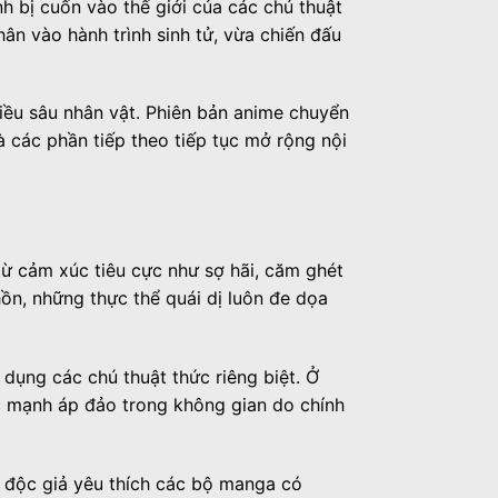
h bị cuốn vào thế giới của các chú thuật
ân vào hành trình sinh tử, vừa chiến đấu
hiều sâu nhân vật. Phiên bản anime chuyển
 các phần tiếp theo tiếp tục mở rộng nội
 từ cảm xúc tiêu cực như sợ hãi, căm ghét
ồn, những thực thể quái dị luôn đe dọa
 dụng các chú thuật thức riêng biệt. Ở
ức mạnh áp đảo trong không gian do chính
u độc giả yêu thích các bộ manga có