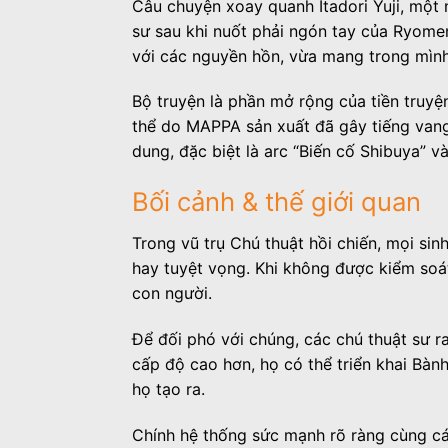
Câu chuyện xoay quanh Itadori Yuji, một 
sư sau khi nuốt phải ngón tay của Ryomen
với các nguyền hồn, vừa mang trong mình 
Bộ truyện là phần mở rộng của tiền truyệ
thể do MAPPA sản xuất đã gây tiếng vang
dung, đặc biệt là arc “Biến cố Shibuya” và
Bối cảnh & thế giới quan
Trong vũ trụ Chú thuật hồi chiến, mọi sin
hay tuyệt vọng. Khi không được kiểm soát
con người.
Để đối phó với chúng, các chú thuật sư r
cấp độ cao hơn, họ có thể triển khai Bàn
họ tạo ra.
Chính hệ thống sức mạnh rõ ràng cùng cá