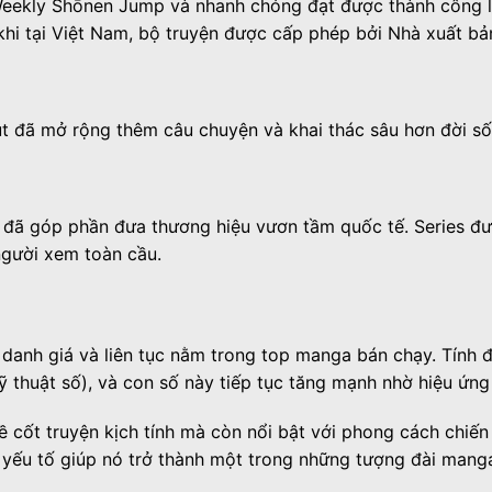
eekly Shōnen Jump và nhanh chóng đạt được thành công lớ
 khi tại Việt Nam, bộ truyện được cấp phép bởi Nhà xuất b
bút đã mở rộng thêm câu chuyện và khai thác sâu hơn đời s
đã góp phần đưa thương hiệu vươn tầm quốc tế. Series đư
 người xem toàn cầu.
g danh giá và liên tục nằm trong top manga bán chạy. Tính
ỹ thuật số), và con số này tiếp tục tăng mạnh nhờ hiệu ứng
 cốt truyện kịch tính mà còn nổi bật với phong cách chiến
 yếu tố giúp nó trở thành một trong những tượng đài manga