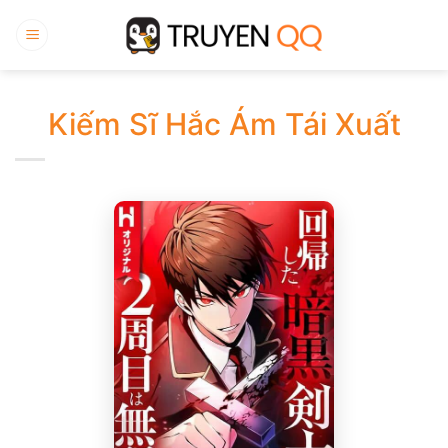
Bỏ
qua
nội
dung
Kiếm Sĩ Hắc Ám Tái Xuất