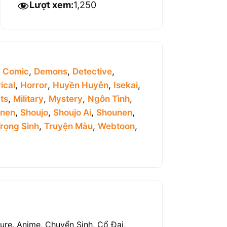
Lượt xem:
1,250
,
Comic
,
Demons
,
Detective
,
ical
,
Horror
,
Huyền Huyễn
,
Isekai
,
ts
,
Military
,
Mystery
,
Ngôn Tình
,
inen
,
Shoujo
,
Shoujo Ai
,
Shounen
,
rọng Sinh
,
Truyện Màu
,
Webtoon
,
ture, Anime, Chuyển Sinh, Cổ Đại,