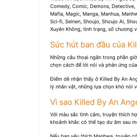
Comedy, Comic, Demons, Detective, Do
Mafia, Magic, Manga, Manhua, Manhwa,
Sci-fi, Seinen, Shoujo, Shoujo Ai, Sh
Xuyên Không, tình trạng, số chương 
Sức hút ban đầu của Ki
Những câu thoại ngắn trong phần giới
chọn cách để lời nói và phản ứng của
Điểm dễ nhận thấy ở Killed By An Ang
lý nhân vật, những lựa chọn khó nói 
Vì sao Killed By An Ang
Với màu sắc tình cảm, truyện thích h
khoảnh khắc có thể tạo dư âm sau m
Nếu bạn yêu thích Manhwa, truyện có 