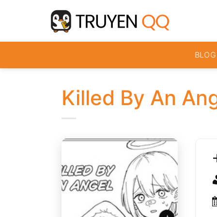
Bỏ
qua
nội
dung
BLOG
Killed By An An