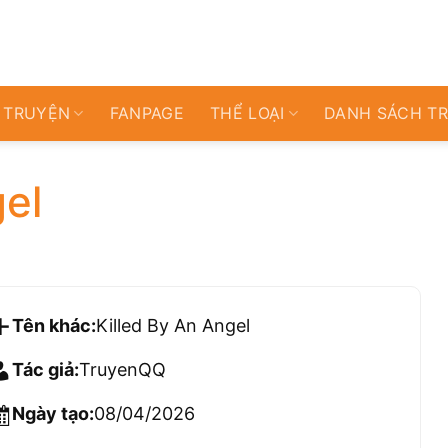
 TRUYỆN
FANPAGE
THỂ LOẠI
DANH SÁCH T
gel
Tên khác:
Killed By An Angel
Tác giả:
TruyenQQ
Ngày tạo:
08/04/2026