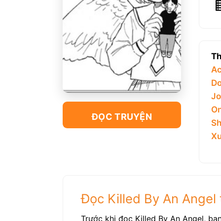
Th
Ac
Do
Jo
On
ĐỌC TRUYỆN
Sh
Xu
Đọc Killed By An Angel 
Trước khi đọc Killed By An Angel, bạ