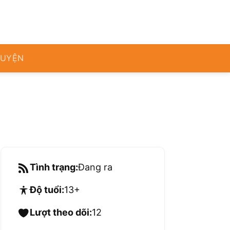
RUYỆN
Tình trạng:
Đang ra
Độ tuổi:
13+
Lượt theo dõi:
12