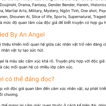
ujinshi, Drama, Fantasy, Gender Bender, Harem, Historical,
 Martial Arts, Military, Mystery, Ngôn Tình, One shot, Psy
ounen, Shounen Ai, Slice of life, Sports, Supernatural, Trag
và mức độ quan tâm của độc giả để biết truyện có hợp gu 
lled By An Angel
 thiệu khiến mối quan hệ giữa các nhân vật trở nên đáng ch
 nhân vật tự tạo sức hút.
el là màu sắc cảm xúc khá rõ. Truyện phù hợp với độc giả 
và các mối quan hệ có nhiều lớp cảm xúc.
el có thể đáng đọc?
ợp với độc giả quan tâm đến cảm xúc nhân vật, sự phát tri
ỗi chương.
thể mang lại cảm giác quen thuộc ở cách kể hiện đại, nhịp