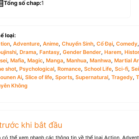
Tổng số chap:
1
ể loại:
tion
,
Adventure
,
Anime
,
Chuyển Sinh
,
Cổ Đại
,
Comedy
ujinshi
,
Drama
,
Fantasy
,
Gender Bender
,
Harem
,
Histor
sei
,
Mafia
,
Magic
,
Manga
,
Manhua
,
Manhwa
,
Martial Ar
e shot
,
Psychological
,
Romance
,
School Life
,
Sci-fi
,
Se
ounen Ai
,
Slice of life
,
Sports
,
Supernatural
,
Tragedy
,
T
yên Không
trước khi bắt đầu
n có thể xem nhanh các thông tin về thể loại Action, Adven