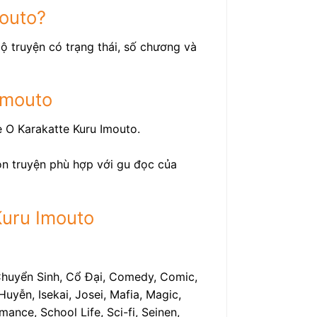
mouto?
ộ truyện có trạng thái, số chương và
Imouto
 O Karakatte Kuru Imouto.
họn truyện phù hợp với gu đọc của
Kuru Imouto
 Chuyển Sinh, Cổ Đại, Comedy, Comic,
uyễn, Isekai, Josei, Mafia, Magic,
ance, School Life, Sci-fi, Seinen,