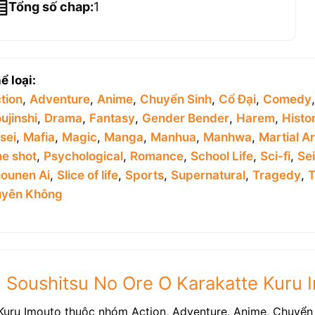
Tổng số chap:
1
ể loại:
tion
,
Adventure
,
Anime
,
Chuyển Sinh
,
Cổ Đại
,
Comedy
ujinshi
,
Drama
,
Fantasy
,
Gender Bender
,
Harem
,
Histor
sei
,
Mafia
,
Magic
,
Manga
,
Manhua
,
Manhwa
,
Martial Ar
e shot
,
Psychological
,
Romance
,
School Life
,
Sci-fi
,
Se
ounen Ai
,
Slice of life
,
Sports
,
Supernatural
,
Tragedy
,
T
yên Không
 Soushitsu No Ore O Karakatte Kuru 
Kuru Imouto thuộc nhóm Action, Adventure, Anime, Chuyển