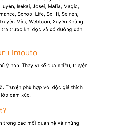
uyễn, Isekai, Josei, Mafia, Magic,
ance, School Life, Sci-fi, Seinen,
h, Truyện Màu, Webtoon, Xuyên Không.
 tra trước khi đọc và có đường dẫn
uru Imouto
ú ý hơn. Thay vì kể quá nhiều, truyện
. Truyện phù hợp với độc giả thích
 lớp cảm xúc.
t?
ển trong các mối quan hệ và những