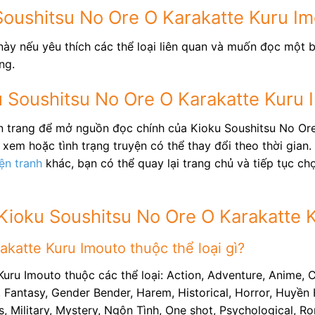
Soushitsu No Ore O Karakatte Kuru I
này nếu yêu thích các thể loại liên quan và muốn đọc một b
ng.
ku Soushitsu No Ore O Karakatte Kuru 
ên trang để mở nguồn đọc chính của Kioku Soushitsu No Ore
xem hoặc tình trạng truyện có thể thay đổi theo thời gian.
ện tranh
khác, bạn có thể quay lại trang chủ và tiếp tục c
Kioku Soushitsu No Ore O Karakatte 
katte Kuru Imouto thuộc thể loại gì?
Kuru Imouto thuộc các thể loại: Action, Adventure, Anime,
Fantasy, Gender Bender, Harem, Historical, Horror, Huyền H
Military, Mystery, Ngôn Tình, One shot, Psychological, Rom