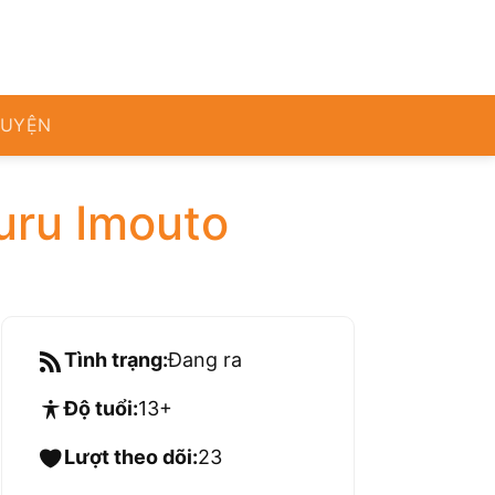
RUYỆN
uru Imouto
Tình trạng:
Đang ra
Độ tuổi:
13+
Lượt theo dõi:
23