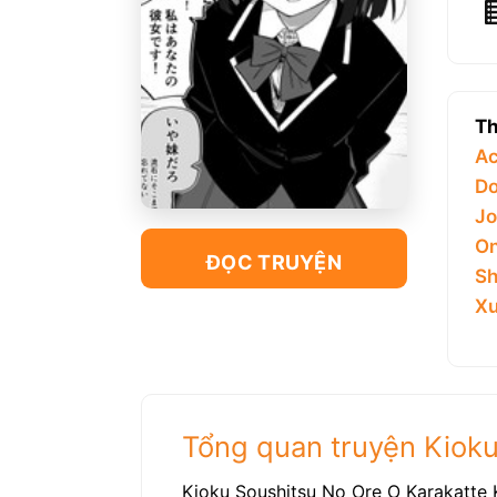
Th
Ac
Do
Jo
On
ĐỌC TRUYỆN
Sh
Xu
Tổng quan truyện Kioku
Kioku Soushitsu No Ore O Karakatte 