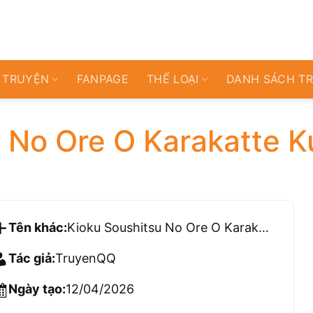
 TRUYỆN
FANPAGE
THỂ LOẠI
DANH SÁCH T
 No Ore O Karakatte K
Tên khác:
Kioku Soushitsu No Ore O Karakatte Kuru Imouto
Tác giả:
TruyenQQ
Ngày tạo:
12/04/2026