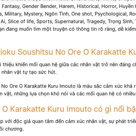
Fantasy, Gender Bender, Harem, Historical, Horror, Huyền H
Military, Mystery, Ngôn Tình, One shot, Psychological, Rom
Ai, Slice of life, Sports, Supernatural, Tragedy, Trọng Sin
ạn đang muốn tìm một truyện có thông tin rõ ràng, dễ kiểm
ioku Soushitsu No Ore O Karakatte K
 thiệu khiến mối quan hệ giữa các nhân vật trở nên đáng ch
 nhân vật tự tạo sức hút.
 No Ore O Karakatte Kuru Imouto là màu sắc cảm xúc khá rõ
ân vật, những lựa chọn khó nói và các mối quan hệ có nhiều
O Karakatte Kuru Imouto có gì nổi bậ
ợp với độc giả quan tâm đến cảm xúc nhân vật, sự phát tri
ỗi chương.