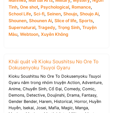
Manhwa
,
Martial Arts
,
Military
,
Mystery
,
Ngôn
Tình
,
One shot
,
Psychological
,
Romance
,
School Life
,
Sci-fi
,
Seinen
,
Shoujo
,
Shoujo Ai
,
Shounen
,
Shounen Ai
,
Slice of life
,
Sports
,
Supernatural
,
Tragedy
,
Trọng Sinh
,
Truyện
Màu
,
Webtoon
,
Xuyên Không
Khái quát về Kioku Soushitsu No Ore To
Dokusenyoku Tsuyoi Gyaru
Kioku Soushitsu No Ore To Dokusenyoku Tsuyoi
Gyaru nằm trong nhóm truyện Action, Adventure,
Anime, Chuyển Sinh, Cổ Đại, Comedy, Comic,
Demons, Detective, Doujinshi, Drama, Fantasy,
Gender Bender, Harem, Historical, Horror, Huyền
Huyễn, Isekai, Josei, Mafia, Magic, Manga,