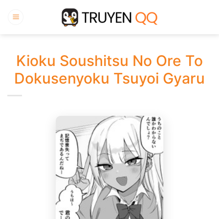
Bỏ
qua
nội
dung
Kioku Soushitsu No Ore To
Dokusenyoku Tsuyoi Gyaru