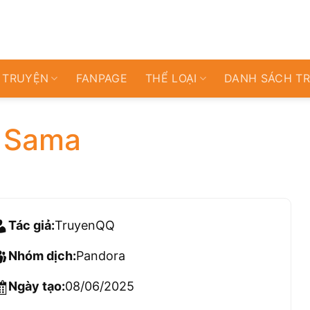
 TRUYỆN
FANPAGE
THỂ LOẠI
DANH SÁCH T
i Sama
Tác giả:
TruyenQQ
Nhóm dịch:
Pandora
Ngày tạo:
08/06/2025