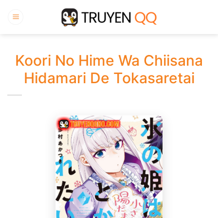
Bỏ
qua
nội
dung
Koori No Hime Wa Chiisana
Hidamari De Tokasaretai