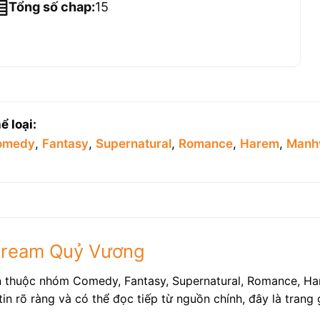
Tổng số chap:
15
ể loại:
omedy
,
Fantasy
,
Supernatural
,
Romance
,
Harem
,
Manh
 Stream Quỷ Vương
n thuộc nhóm Comedy, Fantasy, Supernatural, Romance, Ha
tin rõ ràng và có thể đọc tiếp từ nguồn chính, đây là tran