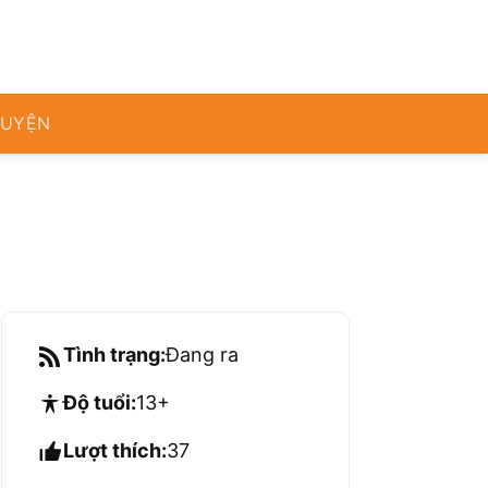
RUYỆN
Tình trạng:
Đang ra
Độ tuổi:
13+
Lượt thích:
37