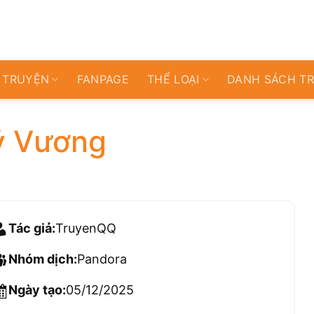
 TRUYỆN
FANPAGE
THỂ LOẠI
DANH SÁCH T
ỷ Vương
Tác giả:
TruyenQQ
Nhóm dịch:
Pandora
Ngày tạo:
05/12/2025