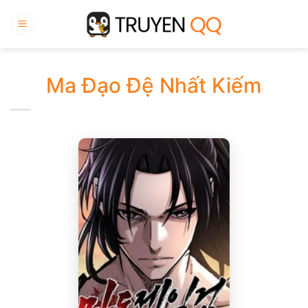
Bỏ
qua
nội
dung
Ma Đạo Đệ Nhất Kiếm