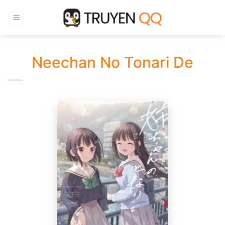
Bỏ
qua
nội
dung
Neechan No Tonari De