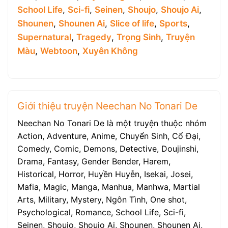
School Life
,
Sci-fi
,
Seinen
,
Shoujo
,
Shoujo Ai
,
Shounen
,
Shounen Ai
,
Slice of life
,
Sports
,
Supernatural
,
Tragedy
,
Trọng Sinh
,
Truyện
Màu
,
Webtoon
,
Xuyên Không
Giới thiệu truyện Neechan No Tonari De
Neechan No Tonari De là một truyện thuộc nhóm
Action, Adventure, Anime, Chuyển Sinh, Cổ Đại,
Comedy, Comic, Demons, Detective, Doujinshi,
Drama, Fantasy, Gender Bender, Harem,
Historical, Horror, Huyền Huyễn, Isekai, Josei,
Mafia, Magic, Manga, Manhua, Manhwa, Martial
Arts, Military, Mystery, Ngôn Tình, One shot,
Psychological, Romance, School Life, Sci-fi,
Seinen, Shoujo, Shoujo Ai, Shounen, Shounen Ai,