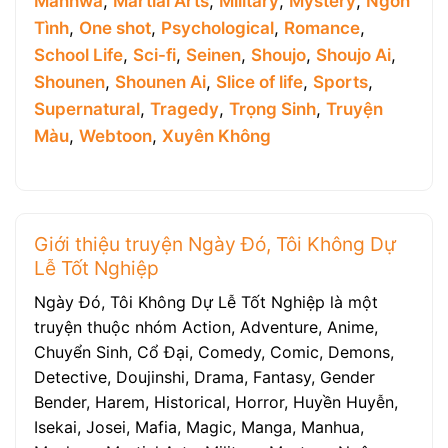
Manhwa
,
Martial Arts
,
Military
,
Mystery
,
Ngôn
Tình
,
One shot
,
Psychological
,
Romance
,
School Life
,
Sci-fi
,
Seinen
,
Shoujo
,
Shoujo Ai
,
Shounen
,
Shounen Ai
,
Slice of life
,
Sports
,
Supernatural
,
Tragedy
,
Trọng Sinh
,
Truyện
Màu
,
Webtoon
,
Xuyên Không
Giới thiệu truyện Ngày Đó, Tôi Không Dự
Lễ Tốt Nghiệp
Ngày Đó, Tôi Không Dự Lễ Tốt Nghiệp là một
truyện thuộc nhóm Action, Adventure, Anime,
Chuyển Sinh, Cổ Đại, Comedy, Comic, Demons,
Detective, Doujinshi, Drama, Fantasy, Gender
Bender, Harem, Historical, Horror, Huyền Huyễn,
Isekai, Josei, Mafia, Magic, Manga, Manhua,