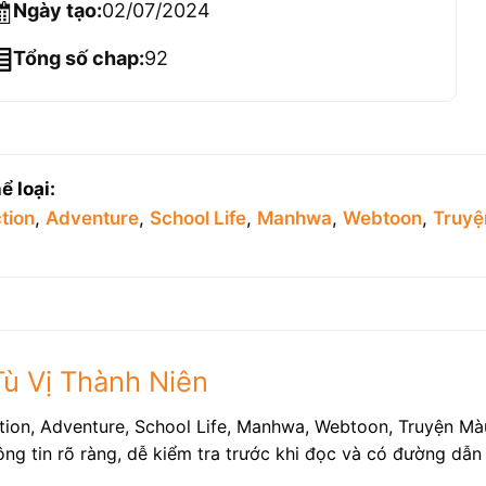
Ngày tạo:
02/07/2024
Tổng số chap:
92
ể loại:
tion
,
Adventure
,
School Life
,
Manhwa
,
Webtoon
,
Truyệ
ù Vị Thành Niên
ion, Adventure, School Life, Manhwa, Webtoon, Truyện Mà
g tin rõ ràng, dễ kiểm tra trước khi đọc và có đường dẫn 