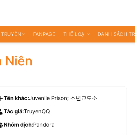
 TRUYỆN
FANPAGE
THỂ LOẠI
DANH SÁCH T
h Niên
Tên khác:
Juvenile Prison; 소년교도소
Tác giả:
TruyenQQ
Nhóm dịch:
Pandora