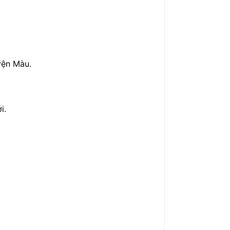
yện Màu.
i.