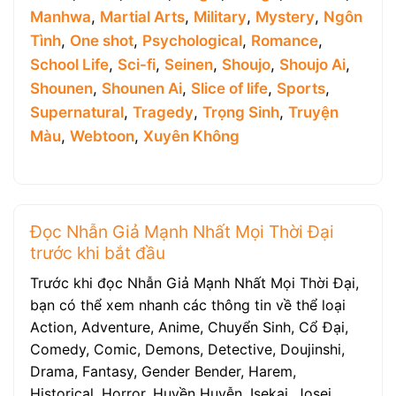
Manhwa
,
Martial Arts
,
Military
,
Mystery
,
Ngôn
Tình
,
One shot
,
Psychological
,
Romance
,
School Life
,
Sci-fi
,
Seinen
,
Shoujo
,
Shoujo Ai
,
Shounen
,
Shounen Ai
,
Slice of life
,
Sports
,
Supernatural
,
Tragedy
,
Trọng Sinh
,
Truyện
Màu
,
Webtoon
,
Xuyên Không
Đọc Nhẫn Giả Mạnh Nhất Mọi Thời Đại
trước khi bắt đầu
Trước khi đọc Nhẫn Giả Mạnh Nhất Mọi Thời Đại,
bạn có thể xem nhanh các thông tin về thể loại
Action, Adventure, Anime, Chuyển Sinh, Cổ Đại,
Comedy, Comic, Demons, Detective, Doujinshi,
Drama, Fantasy, Gender Bender, Harem,
Historical, Horror, Huyền Huyễn, Isekai, Josei,