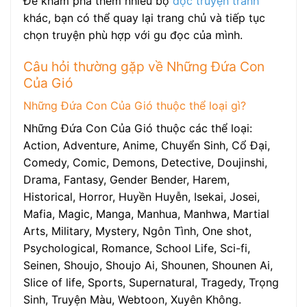
Để khám phá thêm nhiều bộ
đọc truyện tranh
khác, bạn có thể quay lại trang chủ và tiếp tục
chọn truyện phù hợp với gu đọc của mình.
Câu hỏi thường gặp về Những Đứa Con
Của Gió
Những Đứa Con Của Gió thuộc thể loại gì?
Những Đứa Con Của Gió thuộc các thể loại:
Action, Adventure, Anime, Chuyển Sinh, Cổ Đại,
Comedy, Comic, Demons, Detective, Doujinshi,
Drama, Fantasy, Gender Bender, Harem,
Historical, Horror, Huyền Huyễn, Isekai, Josei,
Mafia, Magic, Manga, Manhua, Manhwa, Martial
Arts, Military, Mystery, Ngôn Tình, One shot,
Psychological, Romance, School Life, Sci-fi,
Seinen, Shoujo, Shoujo Ai, Shounen, Shounen Ai,
Slice of life, Sports, Supernatural, Tragedy, Trọng
Sinh, Truyện Màu, Webtoon, Xuyên Không.