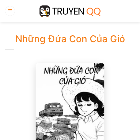
Bỏ
qua
nội
dung
Những Đứa Con Của Gió