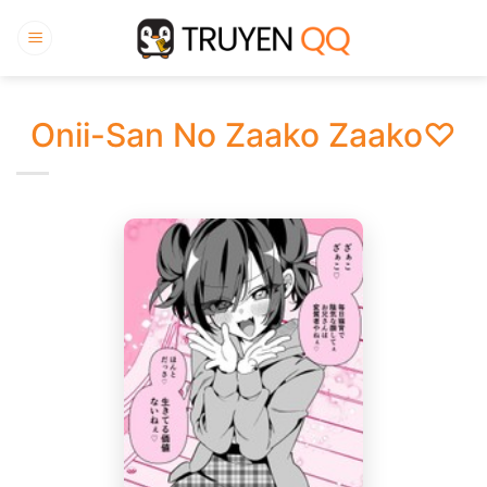
Bỏ
qua
nội
dung
Onii-San No Zaako Zaako♡