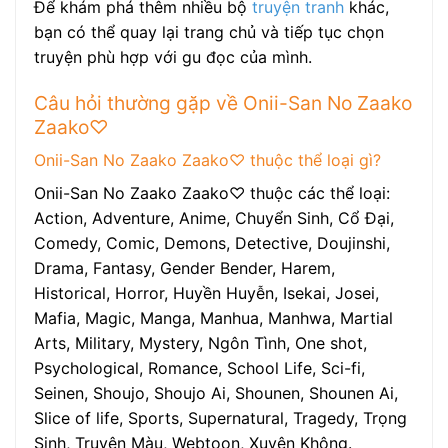
Để khám phá thêm nhiều bộ
truyện tranh
khác,
bạn có thể quay lại trang chủ và tiếp tục chọn
truyện phù hợp với gu đọc của mình.
Câu hỏi thường gặp về Onii-San No Zaako
Zaako♡
Onii-San No Zaako Zaako♡ thuộc thể loại gì?
Onii-San No Zaako Zaako♡ thuộc các thể loại:
Action, Adventure, Anime, Chuyển Sinh, Cổ Đại,
Comedy, Comic, Demons, Detective, Doujinshi,
Drama, Fantasy, Gender Bender, Harem,
Historical, Horror, Huyền Huyễn, Isekai, Josei,
Mafia, Magic, Manga, Manhua, Manhwa, Martial
Arts, Military, Mystery, Ngôn Tình, One shot,
Psychological, Romance, School Life, Sci-fi,
Seinen, Shoujo, Shoujo Ai, Shounen, Shounen Ai,
Slice of life, Sports, Supernatural, Tragedy, Trọng
Sinh, Truyện Màu, Webtoon, Xuyên Không.