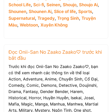
School Life
,
Sci-fi
,
Seinen
,
Shoujo
,
Shoujo Ai
,
Shounen
,
Shounen Ai
,
Slice of life
,
Sports
,
Supernatural
,
Tragedy
,
Trọng Sinh
,
Truyện
Màu
,
Webtoon
,
Xuyên Không
Đọc Onii-San No Zaako Zaako♡ trước khi
bắt đầu
Trước khi đọc Onii-San No Zaako Zaako♡, bạn
có thể xem nhanh các thông tin về thể loại
Action, Adventure, Anime, Chuyển Sinh, Cổ Đại,
Comedy, Comic, Demons, Detective, Doujinshi,
Drama, Fantasy, Gender Bender, Harem,
Historical, Horror, Huyền Huyễn, Isekai, Josei,
Mafia, Magic, Manga, Manhua, Manhwa, Martial
Arts, Military, Mystery, Ngôn Tình, One shot,