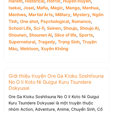
Harem
,
Historical
,
Horror
,
Huyền Huyễn
,
Isekai
,
Josei
,
Mafia
,
Magic
,
Manga
,
Manhua
,
Manhwa
,
Martial Arts
,
Military
,
Mystery
,
Ngôn
Tình
,
One shot
,
Psychological
,
Romance
,
School Life
,
Sci-fi
,
Seinen
,
Shoujo
,
Shoujo Ai
,
Shounen
,
Shounen Ai
,
Slice of life
,
Sports
,
Supernatural
,
Tragedy
,
Trọng Sinh
,
Truyện
Màu
,
Webtoon
,
Xuyên Không
Giới thiệu truyện Ore Ga Kioku Soshitsuna
No O Ii Koto Ni Guigui Kuru Tsundere
Dokyusei
Ore Ga Kioku Soshitsuna No O Ii Koto Ni Guigui
Kuru Tsundere Dokyusei là một truyện thuộc
nhóm Action, Adventure, Anime, Chuyển Sinh, Cổ