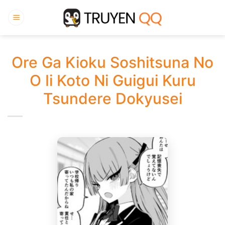
Bỏ
qua
nội
dung
Ore Ga Kioku Soshitsuna No
O Ii Koto Ni Guigui Kuru
Tsundere Dokyusei