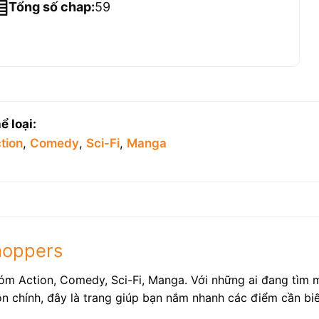
Tổng số chap:
59
ể loại:
tion
,
Comedy
,
Sci-Fi
,
Manga
shoppers
óm Action, Comedy, Sci-Fi, Manga. Với những ai đang tìm m
ồn chính, đây là trang giúp bạn nắm nhanh các điểm cần biế