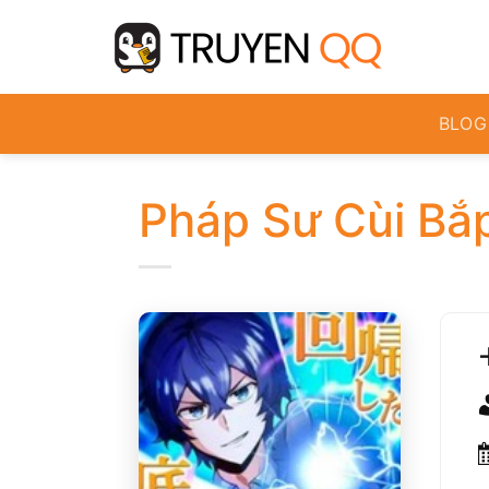
Bỏ
qua
nội
dung
BLOG
Pháp Sư Cùi Bắp