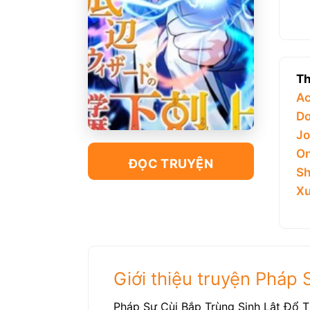
Th
Ac
Do
Jo
On
ĐỌC TRUYỆN
Sh
Xu
Giới thiệu truyện Pháp
Pháp Sư Cùi Bắp Trùng Sinh Lật Đổ T