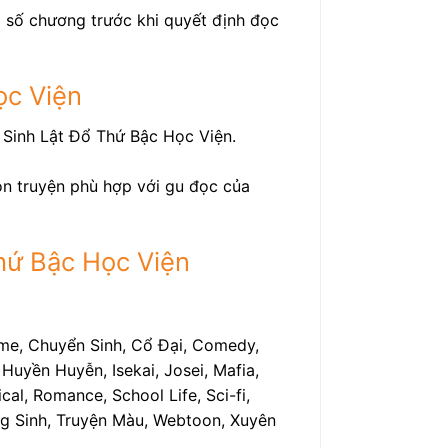
à số chương trước khi quyết định đọc
ọc Viện
 Sinh Lật Đổ Thứ Bậc Học Viện.
họn truyện phù hợp với gu đọc của
hứ Bậc Học Viện
ime, Chuyển Sinh, Cổ Đại, Comedy,
Huyền Huyễn, Isekai, Josei, Mafia,
al, Romance, School Life, Sci-fi,
rọng Sinh, Truyện Màu, Webtoon, Xuyên