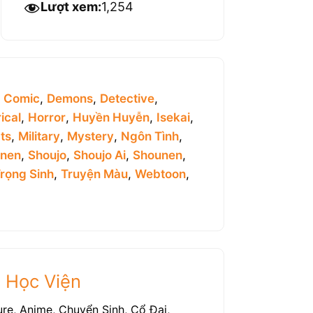
Lượt xem:
1,254
,
Comic
,
Demons
,
Detective
,
ical
,
Horror
,
Huyền Huyễn
,
Isekai
,
ts
,
Military
,
Mystery
,
Ngôn Tình
,
inen
,
Shoujo
,
Shoujo Ai
,
Shounen
,
rọng Sinh
,
Truyện Màu
,
Webtoon
,
c Học Viện
re, Anime, Chuyển Sinh, Cổ Đại,