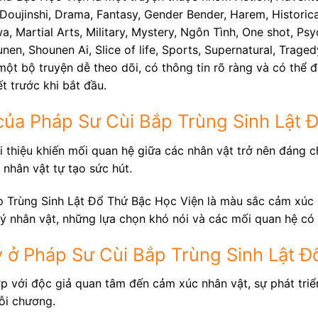
ujinshi, Drama, Fantasy, Gender Bender, Harem, Historical,
 Martial Arts, Military, Mystery, Ngôn Tình, One shot, Psy
ounen, Shounen Ai, Slice of life, Sports, Supernatural, Trag
ột bộ truyện dễ theo dõi, có thông tin rõ ràng và có thể đ
t trước khi bắt đầu.
của Pháp Sư Cùi Bắp Trùng Sinh Lật 
 thiệu khiến mối quan hệ giữa các nhân vật trở nên đáng ch
 nhân vật tự tạo sức hút.
 Trùng Sinh Lật Đổ Thứ Bậc Học Viện là màu sắc cảm xúc k
 lý nhân vật, những lựa chọn khó nói và các mối quan hệ có
 ở Pháp Sư Cùi Bắp Trùng Sinh Lật Đ
ợp với độc giả quan tâm đến cảm xúc nhân vật, sự phát tri
ỗi chương.