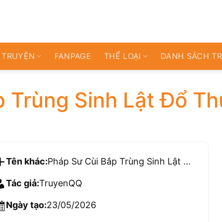
 TRUYỆN
FANPAGE
THỂ LOẠI
DANH SÁCH T
 Trùng Sinh Lật Đổ Th
Tên khác:
Pháp Sư Cùi Bắp Trùng Sinh Lật Đổ Thứ Bậc Học Viện
Tác giả:
TruyenQQ
Ngày tạo:
23/05/2026