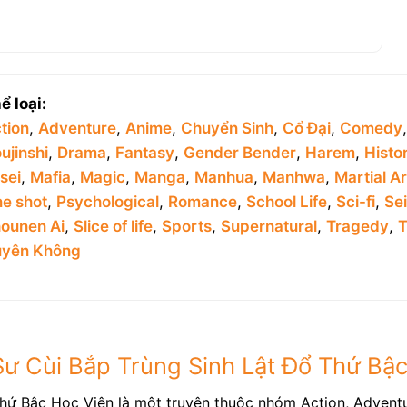
ể loại:
tion
,
Adventure
,
Anime
,
Chuyển Sinh
,
Cổ Đại
,
Comedy
ujinshi
,
Drama
,
Fantasy
,
Gender Bender
,
Harem
,
Histor
sei
,
Mafia
,
Magic
,
Manga
,
Manhua
,
Manhwa
,
Martial Ar
e shot
,
Psychological
,
Romance
,
School Life
,
Sci-fi
,
Se
ounen Ai
,
Slice of life
,
Sports
,
Supernatural
,
Tragedy
,
T
yên Không
 Sư Cùi Bắp Trùng Sinh Lật Đổ Thứ Bậ
hứ Bậc Học Viện là một truyện thuộc nhóm Action, Adventu