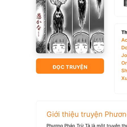
Th
Ac
Do
Jo
On
ĐỌC TRUYỆN
Sh
Xu
Giới thiệu truyện Phươ
Phương Pháp Trừ Tà là một truyện th