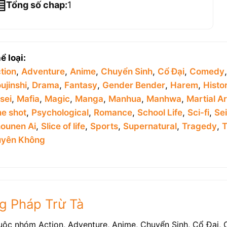
Tổng số chap:
1
ể loại:
tion
,
Adventure
,
Anime
,
Chuyển Sinh
,
Cổ Đại
,
Comedy
ujinshi
,
Drama
,
Fantasy
,
Gender Bender
,
Harem
,
Histor
sei
,
Mafia
,
Magic
,
Manga
,
Manhua
,
Manhwa
,
Martial Ar
e shot
,
Psychological
,
Romance
,
School Life
,
Sci-fi
,
Se
ounen Ai
,
Slice of life
,
Sports
,
Supernatural
,
Tragedy
,
T
yên Không
ng Pháp Trừ Tà
uộc nhóm Action, Adventure, Anime, Chuyển Sinh, Cổ Đại,