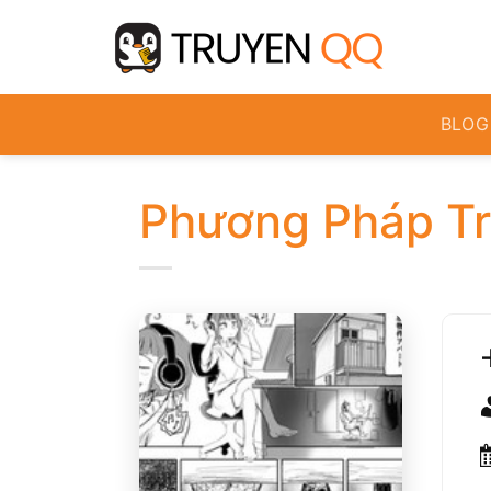
Bỏ
qua
nội
dung
BLOG
Phương Pháp Tr