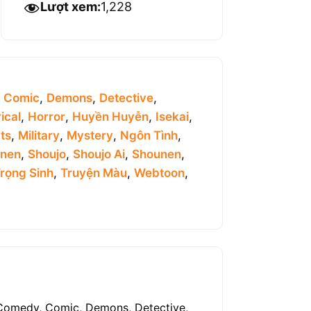
Lượt xem:
1,228
,
Comic
,
Demons
,
Detective
,
ical
,
Horror
,
Huyền Huyễn
,
Isekai
,
ts
,
Military
,
Mystery
,
Ngôn Tình
,
inen
,
Shoujo
,
Shoujo Ai
,
Shounen
,
rọng Sinh
,
Truyện Màu
,
Webtoon
,
 Comedy, Comic, Demons, Detective,