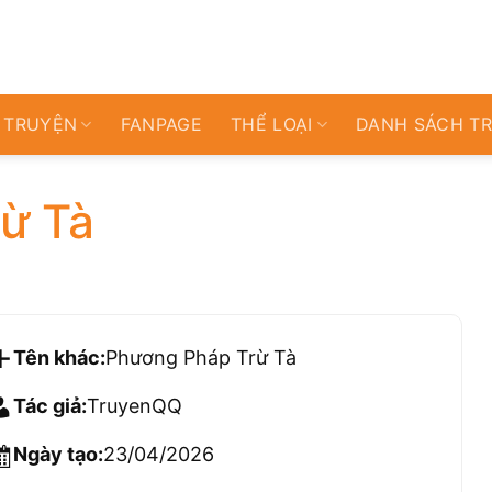
 TRUYỆN
FANPAGE
THỂ LOẠI
DANH SÁCH T
ừ Tà
Tên khác:
Phương Pháp Trừ Tà
Tác giả:
TruyenQQ
Ngày tạo:
23/04/2026