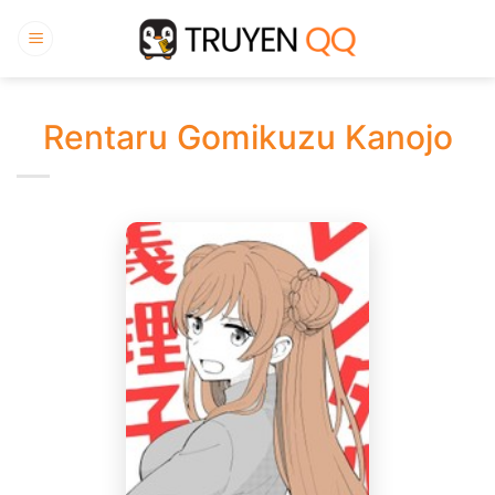
Bỏ
qua
nội
dung
Rentaru Gomikuzu Kanojo