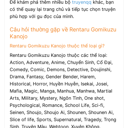
Để khám phá thêm nhiều bộ
truyenqq
khác, bạn
có thể quay lại trang chủ và tiếp tục chọn truyện
phù hợp với gu đọc của mình.
Câu hỏi thường gặp về Rentaru Gomikuzu
Kanojo
Rentaru Gomikuzu Kanojo thuộc thể loại gì?
Rentaru Gomikuzu Kanojo thuộc các thể loại:
Action, Adventure, Anime, Chuyển Sinh, Cổ Đại,
Comedy, Comic, Demons, Detective, Doujinshi,
Drama, Fantasy, Gender Bender, Harem,
Historical, Horror, Huyền Huyễn, Isekai, Josei,
Mafia, Magic, Manga, Manhua, Manhwa, Martial
Arts, Military, Mystery, Ngôn Tình, One shot,
Psychological, Romance, School Life, Sci-fi,
Seinen, Shoujo, Shoujo Ai, Shounen, Shounen Ai,
Slice of life, Sports, Supernatural, Tragedy, Trọng
Sinh, Truyện Màu, Webtoon, Xuyên Không.