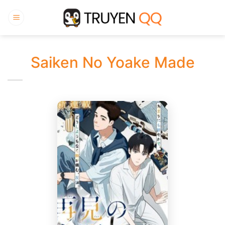
Bỏ
qua
nội
dung
Saiken No Yoake Made