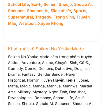
School Life
,
Sci-fi
,
Seinen
,
Shoujo
,
Shoujo Ai
,
Shounen
,
Shounen Ai
,
Slice of life
,
Sports
,
Supernatural
,
Tragedy
,
Trọng Sinh
,
Truyện
Màu
,
Webtoon
,
Xuyên Không
Khái quát về Saiken No Yoake Made
Saiken No Yoake Made nằm trong nhóm truyện
Action, Adventure, Anime, Chuyển Sinh, Cổ Đại,
Comedy, Comic, Demons, Detective, Doujinshi,
Drama, Fantasy, Gender Bender, Harem,
Historical, Horror, Huyền Huyễn, Isekai, Josei,
Mafia, Magic, Manga, Manhua, Manhwa, Martial
Arts, Military, Mystery, Ngôn Tình, One shot,
Psychological, Romance, School Life, Sci-fi,
Seinen, Shoujo, Shoujo Ai, Shounen, Shounen Ai,