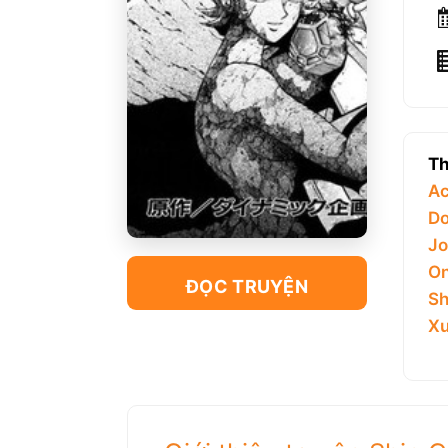
Th
Ac
Do
Jo
On
ĐỌC TRUYỆN
Sh
Xu