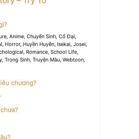
tory – Try To
gì?
ure, Anime, Chuyển Sinh, Cổ Đại,
 Horror, Huyền Huyễn, Isekai, Josei,
chological, Romance, School Life,
edy, Trọng Sinh, Truyện Màu, Webtoon,
hiêu chương?
.
 chưa?
đâu?