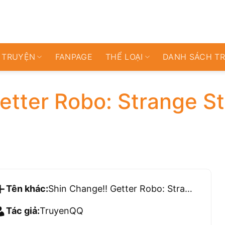
 TRUYỆN
FANPAGE
THỂ LOẠI
DANH SÁCH T
etter Robo: Strange St
Tên khác:
Shin Change!! Getter Robo: Strange Story – Try To Remember
Tác giả:
TruyenQQ