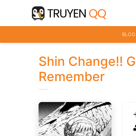
Bỏ
qua
nội
dung
BLOG
Shin Change!! G
Remember