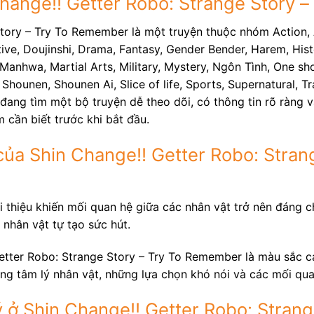
 Change!! Getter Robo: Strange Story
Story – Try To Remember là một truyện thuộc nhóm Action,
e, Doujinshi, Drama, Fantasy, Gender Bender, Harem, Histo
Manhwa, Martial Arts, Military, Mystery, Ngôn Tình, One sh
i, Shounen, Shounen Ai, Slice of life, Sports, Supernatural, 
ang tìm một bộ truyện dễ theo dõi, có thông tin rõ ràng v
 cần biết trước khi bắt đầu.
ủa Shin Change!! Getter Robo: Strang
 thiệu khiến mối quan hệ giữa các nhân vật trở nên đáng ch
 nhân vật tự tạo sức hút.
etter Robo: Strange Story – Try To Remember là màu sắc c
rong tâm lý nhân vật, những lựa chọn khó nói và các mối qu
ở Shin Change!! Getter Robo: Strange