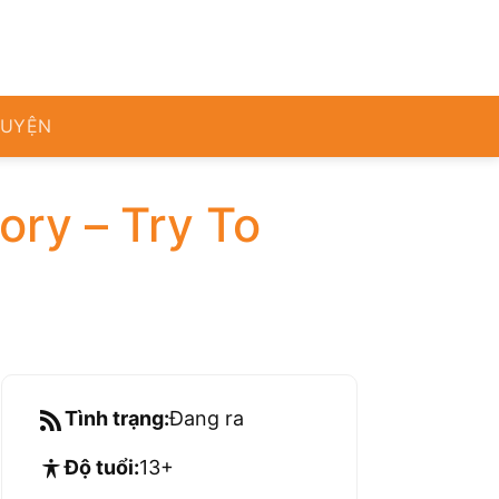
RUYỆN
ory – Try To
Tình trạng:
Đang ra
Độ tuổi:
13+