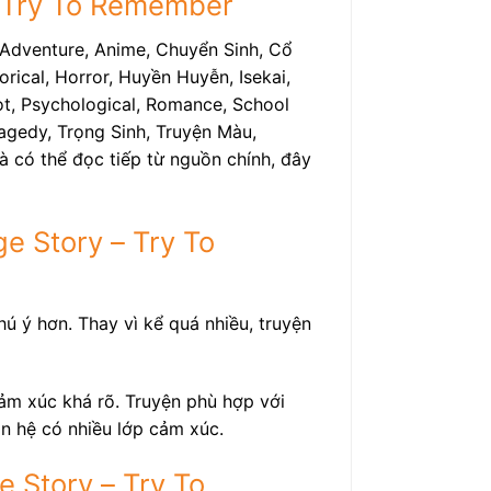
 – Try To Remember
 Adventure, Anime, Chuyển Sinh, Cổ
rical, Horror, Huyền Huyễn, Isekai,
ot, Psychological, Romance, School
Tragedy, Trọng Sinh, Truyện Màu,
à có thể đọc tiếp từ nguồn chính, đây
e Story – Try To
ú ý hơn. Thay vì kể quá nhiều, truyện
ảm xúc khá rõ. Truyện phù hợp với
an hệ có nhiều lớp cảm xúc.
 Story – Try To