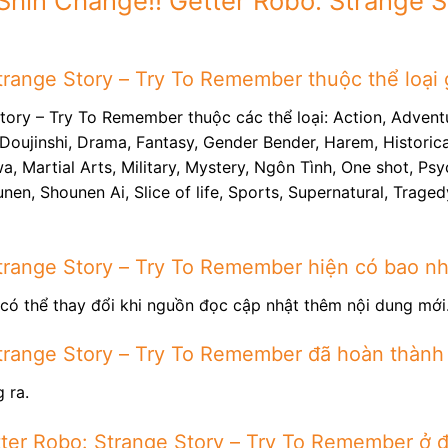
Shin Change!! Getter Robo: Strange S
trange Story – Try To Remember thuộc thể loại 
tory – Try To Remember thuộc các thể loại: Action, Advent
ujinshi, Drama, Fantasy, Gender Bender, Harem, Historical,
 Martial Arts, Military, Mystery, Ngôn Tình, One shot, Psy
ounen, Shounen Ai, Slice of life, Sports, Supernatural, Trag
trange Story – Try To Remember hiện có bao n
có thể thay đổi khi nguồn đọc cập nhật thêm nội dung mới
trange Story – Try To Remember đã hoàn thành
 ra.
ter Robo: Strange Story – Try To Remember ở 