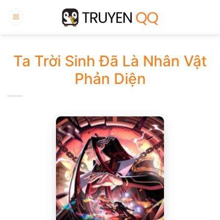
Bỏ
qua
nội
dung
Ta Trời Sinh Đã Là Nhân Vật
Phản Diện