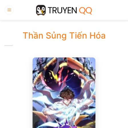
Bỏ
qua
nội
dung
Thần Sủng Tiến Hóa