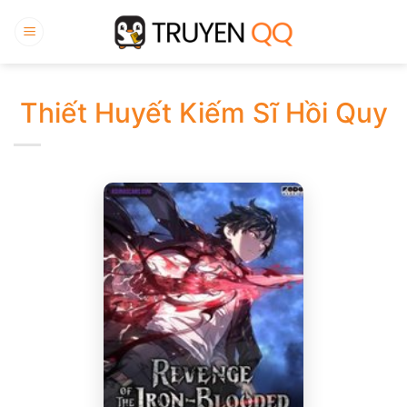
Bỏ
qua
nội
dung
Thiết Huyết Kiếm Sĩ Hồi Quy