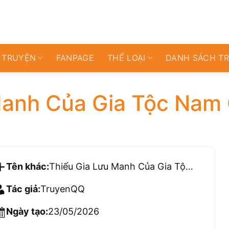
 TRUYỆN
FANPAGE
THỂ LOẠI
DANH SÁCH T
Manh Của Gia Tộc Nam
Tên khác:
Thiếu Gia Lưu Manh Của Gia Tộc Nam Cung
Tác giả:
TruyenQQ
Ngày tạo:
23/05/2026