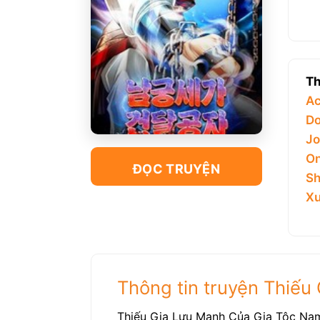
Th
Ac
Do
Jo
On
ĐỌC TRUYỆN
Sh
Xu
Thông tin truyện Thiế
Thiếu Gia Lưu Manh Của Gia Tộc Nam 