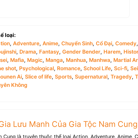
ể loại:
tion
,
Adventure
,
Anime
,
Chuyển Sinh
,
Cổ Đại
,
Comedy
ujinshi
,
Drama
,
Fantasy
,
Gender Bender
,
Harem
,
Histor
sei
,
Mafia
,
Magic
,
Manga
,
Manhua
,
Manhwa
,
Martial Ar
e shot
,
Psychological
,
Romance
,
School Life
,
Sci-fi
,
Se
ounen Ai
,
Slice of life
,
Sports
,
Supernatural
,
Tragedy
,
T
yên Không
u Gia Lưu Manh Của Gia Tộc Nam Cung
Cung là truyện thuộc thể loại Action, Adventure, Anime, 