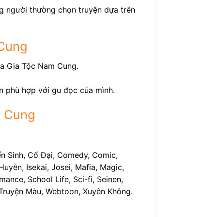
ng người thường chọn truyện dựa trên
 Cung
ủa Gia Tộc Nam Cung.
ện phù hợp với gu đọc của mình.
m Cung
ển Sinh, Cổ Đại, Comedy, Comic,
uyễn, Isekai, Josei, Mafia, Magic,
ance, School Life, Sci-fi, Seinen,
h, Truyện Màu, Webtoon, Xuyên Không.