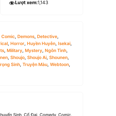
Lượt xem:
1,143
,
Comic
,
Demons
,
Detective
,
ical
,
Horror
,
Huyền Huyễn
,
Isekai
,
ts
,
Military
,
Mystery
,
Ngôn Tình
,
inen
,
Shoujo
,
Shoujo Ai
,
Shounen
,
rọng Sinh
,
Truyện Màu
,
Webtoon
,
Chuyển Sinh, Cổ Đại, Comedy, Comic,