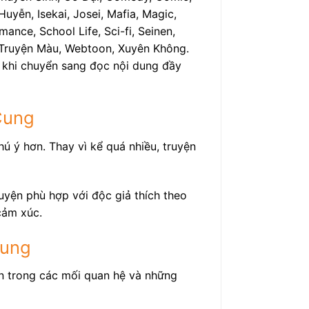
uyễn, Isekai, Josei, Mafia, Magic,
ance, School Life, Sci-fi, Seinen,
h, Truyện Màu, Webtoon, Xuyên Không.
c khi chuyển sang đọc nội dung đầy
Cung
ú ý hơn. Thay vì kể quá nhiều, truyện
yện phù hợp với độc giả thích theo
cảm xúc.
Cung
ển trong các mối quan hệ và những