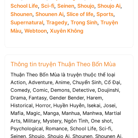
School Life
,
Sci-fi
,
Seinen
,
Shoujo
,
Shoujo Ai
,
Shounen
,
Shounen Ai
,
Slice of life
,
Sports
,
Supernatural
,
Tragedy
,
Trọng Sinh
,
Truyện
Màu
,
Webtoon
,
Xuyên Không
Thông tin truyện Thuận Theo Bốn Mùa
Thuận Theo Bốn Mùa là truyện thuộc thể loại
Action, Adventure, Anime, Chuyển Sinh, Cổ Đại,
Comedy, Comic, Demons, Detective, Doujinshi,
Drama, Fantasy, Gender Bender, Harem,
Historical, Horror, Huyền Huyễn, Isekai, Josei,
Mafia, Magic, Manga, Manhua, Manhwa, Martial
Arts, Military, Mystery, Ngôn Tình, One shot,
Psychological, Romance, School Life, Sci-fi,
Seinen, Shoujo, Shoujo Ai, Shounen, Shounen Ai,