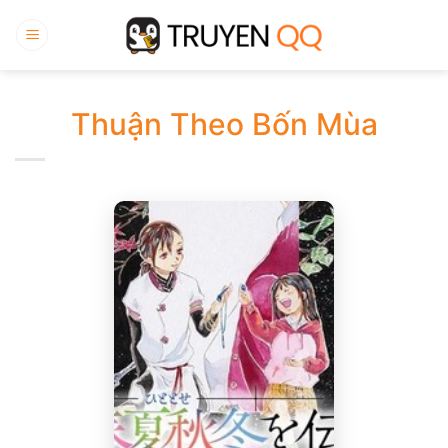
Bỏ
qua
nội
dung
Thuận Theo Bốn Mùa