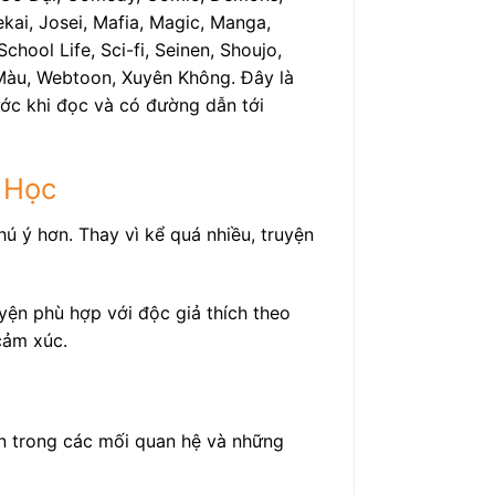
ekai, Josei, Mafia, Magic, Manga,
hool Life, Sci-fi, Seinen, Shoujo,
n Màu, Webtoon, Xuyên Không. Đây là
ước khi đọc và có đường dẫn tới
 Học
ú ý hơn. Thay vì kể quá nhiều, truyện
yện phù hợp với độc giả thích theo
cảm xúc.
ển trong các mối quan hệ và những