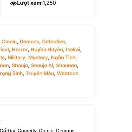
Lượt xem:
1,250
,
Comic
,
Demons
,
Detective
,
ical
,
Horror
,
Huyền Huyễn
,
Isekai
,
ts
,
Military
,
Mystery
,
Ngôn Tình
,
inen
,
Shoujo
,
Shoujo Ai
,
Shounen
,
rọng Sinh
,
Truyện Màu
,
Webtoon
,
c
, Cổ Đại, Comedy, Comic, Demons,