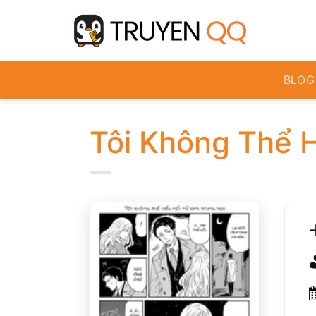
Bỏ
qua
nội
dung
BLOG
Tôi Không Thể H