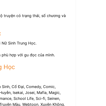
ộ truyện có trạng thái, số chương và
c
i Nữ Sinh Trung Học.
n phù hợp với gu đọc của mình.
g Học
n Sinh, Cổ Đại, Comedy, Comic,
uyễn, Isekai, Josei, Mafia, Magic,
ance, School Life, Sci-fi, Seinen,
h, Truyện Màu, Webtoon, Xuyên Không.