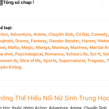
Tổng số chap:
1
ể loại:
tion
,
Adventure
,
Anime
,
Chuyển Sinh
,
Cổ Đại
,
Comedy
ujinshi
,
Drama
,
Fantasy
,
Gender Bender
,
Harem
,
Histor
sei
,
Mafia
,
Magic
,
Manga
,
Manhua
,
Manhwa
,
Martial Ar
e shot
,
Psychological
,
Romance
,
School Life
,
Sci-fi
,
Se
ounen Ai
,
Slice of life
,
Sports
,
Supernatural
,
Tragedy
,
T
yên Không
hông Thể Hiểu Nổi Nữ Sinh Trung Họ
ng Học thuộc nhóm Action, Adventure, Anime, Chuyển Sinh