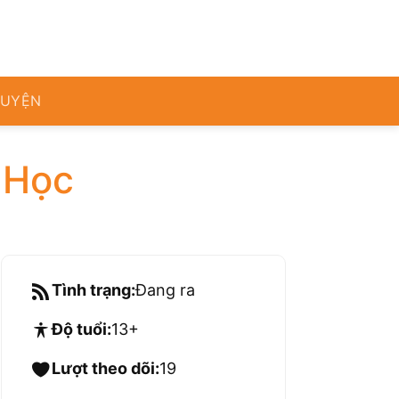
RUYỆN
 Học
Tình trạng:
Đang ra
Độ tuổi:
13+
Lượt theo dõi:
19