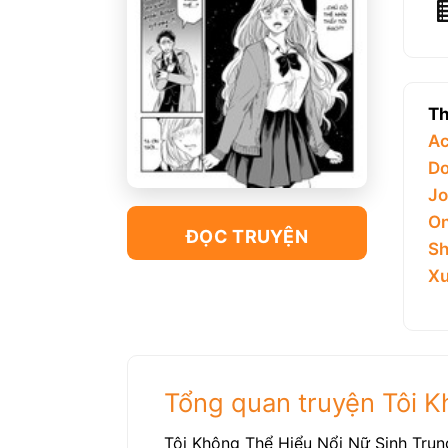
Th
Ac
Do
Jo
On
ĐỌC TRUYỆN
Sh
Xu
Tổng quan truyện Tôi K
Tôi Không Thể Hiểu Nổi Nữ Sinh Tru