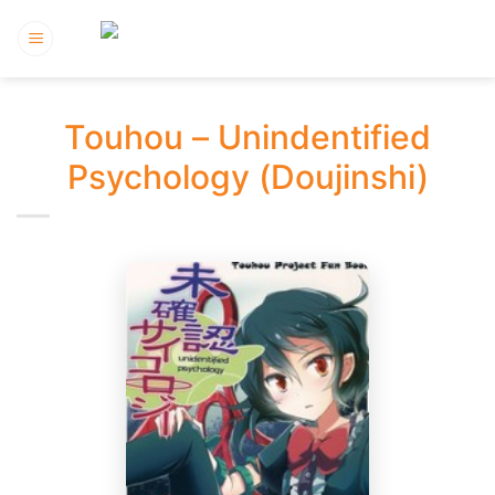
Bỏ
qua
nội
dung
Touhou – Unindentified
Psychology (Doujinshi)