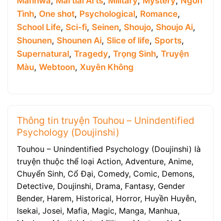
Manhwa
,
Martial Arts
,
Military
,
Mystery
,
Ngôn
Tình
,
One shot
,
Psychological
,
Romance
,
School Life
,
Sci-fi
,
Seinen
,
Shoujo
,
Shoujo Ai
,
Shounen
,
Shounen Ai
,
Slice of life
,
Sports
,
Supernatural
,
Tragedy
,
Trọng Sinh
,
Truyện
Màu
,
Webtoon
,
Xuyên Không
Thông tin truyện Touhou – Unindentified
Psychology (Doujinshi)
Touhou – Unindentified Psychology (Doujinshi) là
truyện thuộc thể loại Action, Adventure, Anime,
Chuyển Sinh, Cổ Đại, Comedy, Comic, Demons,
Detective, Doujinshi, Drama, Fantasy, Gender
Bender, Harem, Historical, Horror, Huyền Huyễn,
Isekai, Josei, Mafia, Magic, Manga, Manhua,