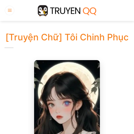
Bỏ
qua
nội
dung
[Truyện Chữ] Tôi Chinh Phục