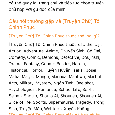
có thể quay lại trang chủ và tiếp tục chọn truyện
phù hợp với gu đọc của mình.
Câu hỏi thường gặp về [Truyện Chữ] Tôi
Chinh Phục
[Truyện Chữ] Tôi Chinh Phục thuộc thể loại gì?
[Truyện Chữ] Tôi Chinh Phục thuộc các thể loại:
Action, Adventure, Anime, Chuyển Sinh, Cổ Đại,
Comedy, Comic, Demons, Detective, Doujinshi,
Drama, Fantasy, Gender Bender, Harem,
Historical, Horror, Huyền Huyễn, Isekai, Josei,
Mafia, Magic, Manga, Manhua, Manhwa, Martial
Arts, Military, Mystery, Ngôn Tình, One shot,
Psychological, Romance, School Life, Sci-fi,
Seinen, Shoujo, Shoujo Ai, Shounen, Shounen Ai,
Slice of life, Sports, Supernatural, Tragedy, Trọng
Sinh, Truyện Màu, Webtoon, Xuyên Không.
[Truyện Chữ] Tôi Chinh Phục hiện có bao nhiêu